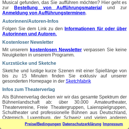
Musical gefunden, das Sie aufführen möchten? Hier geht es
zur
Bestellung von Aufführungsmaterial
und zur
Anmeldung von Aufführungsterminen
.
Autorinnen/Autoren-Infos
Folgen Sie dem Link zu den
Informationen für oder über
Autorinnen und Autoren.
Kostenloser Newsletter
Mit unserem
kostenlosen Newsletter
verpassen Sie keine
Neuigkeiten in unserem Programm.
Kurzstücke und Sketche
Sketche und lustige kurze Szenen mit einer Spiellänge von
bis zu 15 Minuten finden Sie exklusiv auf unserer
gesonderten Homepage in der
Sketchfabrik
Infos zum Theaterverlag
Als Bühnenverlag decken wir wir das gesamte Spektrum der
Bühnenlandschaft ab: über 30.000 Amateurtheater,
Theatervereine, Freie Theatergruppen, Laienspielgruppen,
Schultheater und professionelle Bühnen aus Deutschland,
Österreich, Luxemburg, der Schweiz und vielen anderen
Ländern zählen zu unseren Kunden.
Preise/Bedingungen
Datenschutzerklärung
Impressum