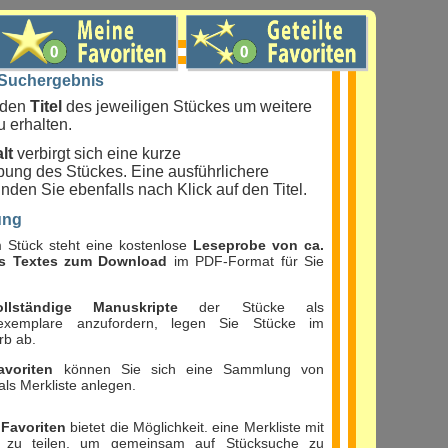
 Suchergebnis
f den
Titel
des jeweiligen Stückes um weitere
u erhalten.
lt
verbirgt sich eine kurze
bung des Stückes. Eine ausführlichere
nden Sie ebenfalls nach Klick auf den Titel.
ung
 Stück steht eine kostenlose
Leseprobe von ca.
s Textes zum Download
im PDF-Format für Sie
ollständige Manuskripte
der Stücke als
sexemplare anzufordern, legen Sie Stücke im
rb ab.
avoriten
können Sie sich eine Sammlung von
als Merkliste anlegen.
 Favoriten
bietet die Möglichkeit. eine Merkliste mit
 zu teilen, um gemeinsam auf Stücksuche zu