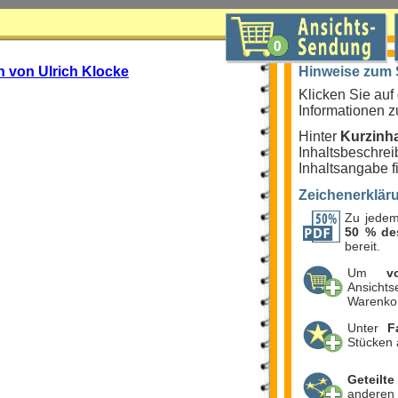
n von Ulrich Klocke
Hinweise zum
Klicken Sie au
Informationen z
Hinter
Kurzinha
Inhaltsbeschrei
Inhaltsangabe fi
Zeichenerklär
Zu jedem
50 % de
bereit.
Um
v
Ansicht
Warenko
Unter
F
Stücken 
Geteilte
anderen