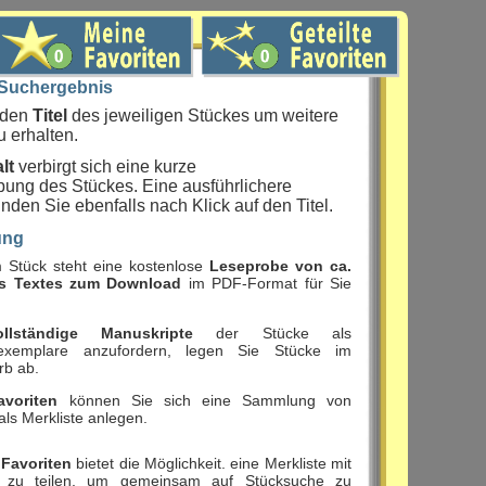
 Suchergebnis
f den
Titel
des jeweiligen Stückes um weitere
u erhalten.
lt
verbirgt sich eine kurze
bung des Stückes. Eine ausführlichere
nden Sie ebenfalls nach Klick auf den Titel.
ung
 Stück steht eine kostenlose
Leseprobe von ca.
s Textes zum Download
im PDF-Format für Sie
ollständige Manuskripte
der Stücke als
sexemplare anzufordern, legen Sie Stücke im
rb ab.
avoriten
können Sie sich eine Sammlung von
als Merkliste anlegen.
 Favoriten
bietet die Möglichkeit. eine Merkliste mit
 zu teilen, um gemeinsam auf Stücksuche zu