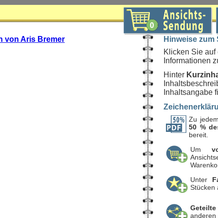
n von Aris Bremer
Hinweise zum
Klicken Sie au
Informationen z
Hinter
Kurzinha
Inhaltsbeschrei
Inhaltsangabe fi
Zeichenerklär
Zu jedem
50 % de
bereit.
Um
v
Ansicht
Warenko
Unter
F
Stücken 
Geteilte
anderen